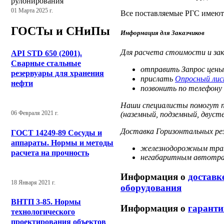
рулонирования
01 Марта 2025 г.
Все поставляемые РГС имеют 
ГОСТы и СНиПы
Информация для Заказчиков
Для расчета стоимости и зак
API STD 650 (2001).
Сварные стальные
отправить Запрос цены
резервуары для хранения
прислать
Опросный лис
нефти
позвонить по телефону 
Наши специалисты помогут п
06 Февраля 2021 г.
(наземный, подземный, двусте
Доставка Горизонтальных рез
ГОСТ 14249-89 Сосуды и
аппараты. Нормы и методы
железнодорожным тра
расчета на прочность
негабаритным автотр
Информация о
доставк
18 Января 2021 г.
оборудования
ВНТП 3-85. Нормы
Информация о
гаранти
технологического
проектирования объектов