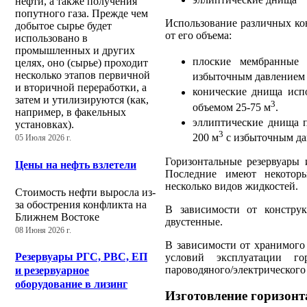
нефти, а также получения
попутного газа. Прежде чем
Использование различных кон
добытое сырье будет
от его объема:
использовано в
промышленных и других
плоские мембранные 
целях, оно (сырье) проходит
несколько этапов первичной
избыточным давлением 0
и вторичной переработки, а
конические днища испо
затем и утилизируются (как,
3
объемом 25-75 м
.
например, в факельных
эллиптические днища п
установках).
3
200 м
с избыточным дав
05 Июля 2026 г.
Горизонтальные резервуары
Цены на нефть взлетели
Последние имеют некоторы
несколько видов жидкостей.
Стоимость нефти выросла из-
за обострения конфликта на
В зависимости от констру
Ближнем Востоке
двустенные.
08 Июня 2026 г.
В зависимости от хранимого 
Резервуары РГС, РВС, ЕП
условий эксплуатации го
пароводяного/электрического
и резервуарное
оборудование в лизинг
Изготовление горизонт