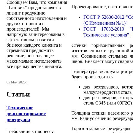
Сообщаем Вам, что компания
Проектирование, изготовлени
"Газовик" предоставляет в
лизинг продукцию
ГОСТ Р 52630-2012 "Со
собственного изготовления и
(С Изменением № 1)"
других сторонних
производителей. Мы
ГОСТ 17032-2010 "Р
напрямую заинтересованы в
Технические условия"
эффективном развитии
бизнеса каждого клиента и
Стенки горизонтальных ре
стремимся предложить
изготовленных из рулонной и
решение, позволяющее
мм. Соединение стальных л
максимально использовать
швов. Внахлест могут сварив
все преимущества лизинга.
Температура эксплуатации ре
будет производиться:
05 Мая 2026 г.
для резервуаров, кото
малоуглеродистая сталь
Статьи
для резервуаров, котор
сталь С345 (или 09Г2С)
Техническое
Толщина стенки наземного р
диагностирование
мм. Радиус сечения резервуара
резервуара
Горизонтальные резервуары 
Требования к процессу