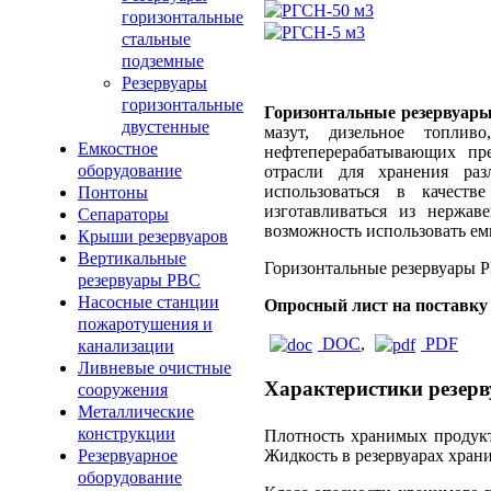
горизонтальные
стальные
подземные
Резервуары
горизонтальные
Горизонтальные резервуар
двустенные
мазут, дизельное топли
Емкостное
нефтеперерабатывающих пр
оборудование
отрасли для хранения ра
использоваться в качеств
Понтоны
изготавливаться из нержав
Сепараторы
возможность использовать ем
Крыши резервуаров
Вертикальные
Горизонтальные резервуары Р
резервуары РВС
Насосные станции
Опросный лист на поставку
пожаротушения и
DOC
,
PDF
канализации
Ливневые очистные
Характеристики резер
сооружения
Металлические
конструкции
Плотность хранимых продукт
Жидкость в резервуарах хран
Резервуарное
оборудование