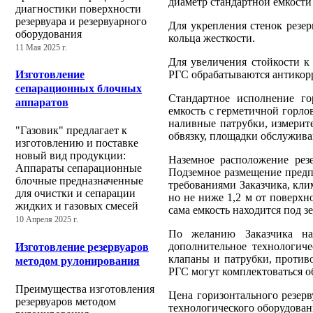
диаметр стандартной емкости 
диагностики поверхности
резервуара и резервуарного
Для укрепления стенок резе
оборудования
кольца жесткости.
11 Мая 2025 г.
Для увеличения стойкости к
РГС обрабатываются антико
Изготовление
сепарационных блочных
Стандартное исполнение го
аппаратов
емкость с герметичной горло
наливные патрубки, измерит
"Газовик" предлагает к
обвязку, площадки обслужива
изготовлению и поставке
новый вид продукции:
Наземное расположение резе
Аппараты сепарационные
Подземное размещение предпо
блочные предназначенные
требованиями Заказчика, кли
для очистки и сепарации
но не ниже 1,2 м от поверхн
жидких и газовых смесей
сама емкость находится под зе
10 Апреля 2025 г.
По желанию Заказчика на
дополнительное технологиче
Изготовление резервуаров
клапаны и патрубки, противо
методом рулонирования
РГС могут комплектоваться о
Преимущества изготовления
Цена горизонтального резерв
резервуаров методом
технологического оборудован