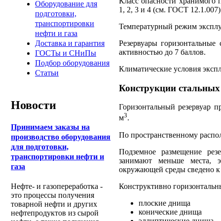
Класс опасности хранимого 
Оборудование для
1, 2, 3 и 4 (см. ГОСТ 12.1.007)
подготовки,
транспортировки
Температурный режим эксплуа
нефти и газа
Резервуары горизонтальные 
Доставка и гарантия
активностью до 7 баллов.
ГОСТы и СНиПы
Подбор оборудования
Климатические условия экспл
Статьи
Конструкции стальных
Новости
Горизонтальный резервуар п
3
м
.
Принимаем заказы на
По пространственному распо
производство оборудования
для подготовки,
Подземное размещение резе
транспортировки нефти и
занимают меньше места, эк
газа
окружающей среды сведено к
Конструктивно горизонтальны
Нефте- и газопереработка -
это процессы получения
плоские днища
товарной нефти и других
конические днища
нефтепродуктов из сырой
эллиптические днища