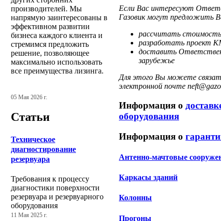
Если Вас интересуют Ответс
производителей. Мы
Газовик могут предложить В
напрямую заинтересованы в
эффективном развитии
рассчитать стоимость
бизнеса каждого клиента и
разработать проект К
стремимся предложить
доставить Ответственн
решение, позволяющее
зарубежье
максимально использовать
все преимущества лизинга.
Для этого Вы можете связать
электронной почте neft@gazov
05 Мая 2026 г.
Информация о
доставк
Статьи
оборудования
Информация о
гаранти
Техническое
диагностирование
Антенно-мачтовые сооруже
резервуара
Каркасы зданий
Требования к процессу
диагностики поверхности
резервуара и резервуарного
Колонны
оборудования
11 Мая 2025 г.
Прогоны