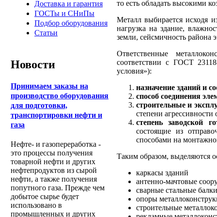
то есть обладать высокими 
Доставка и гарантия
ГОСТы и СНиПы
Металл выбирается исходя из
Подбор оборудования
нагрузка на здание, влажно
Статьи
земли, сейсмичность района 
Ответственные металлоко
соответствии с ГОСТ 23118
Новости
условия»):
Принимаем заказы на
назначение зданий и с
производство оборудования
способ соединения эле
строительные и экспл
для подготовки,
степени агрессивности
транспортировки нефти и
степень заводской го
газа
состоящие из отправо
способами на монтажно
Нефте- и газопереработка -
это процессы получения
Таким образом, выделяются 
товарной нефти и других
нефтепродуктов из сырой
каркасы зданий
нефти, а также получения
антенно-мачтовые соор
попутного газа. Прежде чем
сварные стальные балк
добытое сырье будет
опоры металлоконстру
использовано в
строительные металлок
промышленных и других
рекламные металлокон