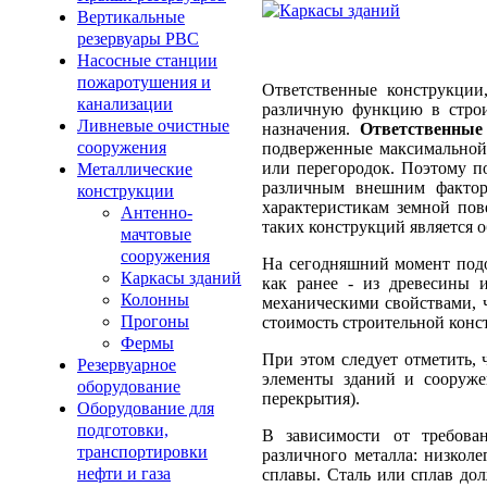
Вертикальные
резервуары РВС
Насосные станции
пожаротушения и
Ответственные конструкции
канализации
различную функцию в стро
Ливневые очистные
назначения.
Ответственные
сооружения
подверженные максимальной 
или перегородок. Поэтому 
Металлические
различным внешним фактора
конструкции
характеристикам земной пов
Антенно-
таких конструкций является 
мачтовые
сооружения
На сегодняшний момент подо
Каркасы зданий
как ранее - из древесины 
Колонны
механическими свойствами, ч
Прогоны
стоимость строительной конс
Фермы
При этом следует отметить, 
Резервуарное
элементы зданий и сооруже
оборудование
перекрытия).
Оборудование для
подготовки,
В зависимости от требова
транспортировки
различного металла: низкол
нефти и газа
сплавы. Сталь или сплав до