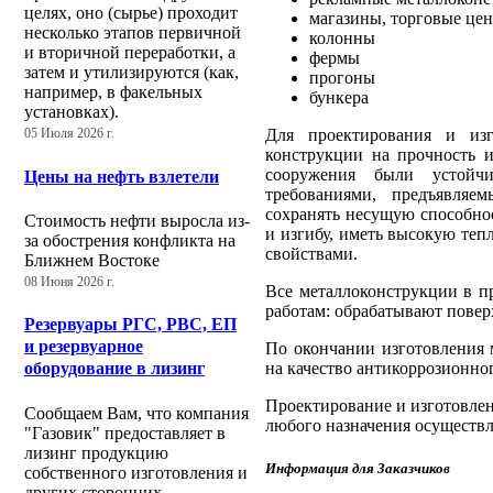
целях, оно (сырье) проходит
магазины, торговые цен
несколько этапов первичной
колонны
и вторичной переработки, а
фермы
затем и утилизируются (как,
прогоны
например, в факельных
бункера
установках).
Для проектирования и изг
05 Июля 2026 г.
конструкции на прочность и
сооружения были устойч
Цены на нефть взлетели
требованиями, предъявляе
сохранять несущую способнос
Стоимость нефти выросла из-
и изгибу, иметь высокую те
за обострения конфликта на
свойствами.
Ближнем Востоке
08 Июня 2026 г.
Все металлоконструкции в п
работам: обрабатывают пове
Резервуары РГС, РВС, ЕП
и резервуарное
По окончании изготовления 
на качество антикоррозионно
оборудование в лизинг
Проектирование и изготовлен
Сообщаем Вам, что компания
любого назначения осуществл
"Газовик" предоставляет в
лизинг продукцию
Информация для Заказчиков
собственного изготовления и
других сторонних