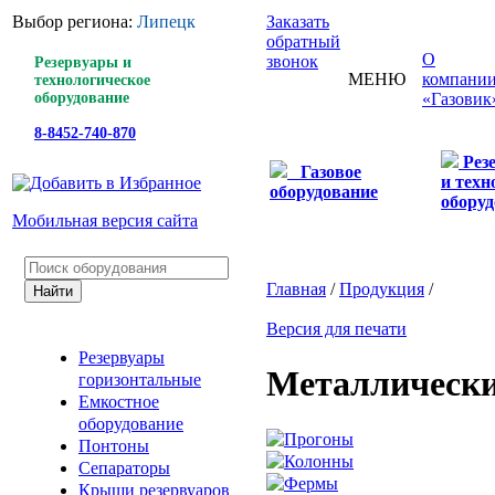
Выбор региона:
Липецк
Заказать
обратный
О
звонок
Резервуары и
МЕНЮ
компани
технологическое
оборудование
«Газовик
8-8452-740-870
Рез
Газовое
и техн
оборудование
оборуд
Мобильная версия сайта
Главная
/
Продукция
/
Версия для печати
Резервуары
Металлически
горизонтальные
Емкостное
оборудование
Понтоны
Сепараторы
Крыши резервуаров