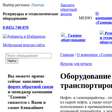
Выбор региона:
Липецк
Заказать
обратный
О
Резервуары и технологическое
звонок
МЕНЮ
компани
оборудование
«Газовик
8-8452-740-870
Рез
Газовое
и техн
оборудование
оборуд
Мобильная версия сайта
Главная
/
О компании «Газов
Версия для печати
Оборудование 
Вы можете прямо
сейчас заполнить
транспортиров
форму обратной связи
и менеджер компании
"Газовик"
Нефте- и газопереработка - 
свяжется с Вами в
из сырой нефти, а также полу
использовано в промышленных
самое ближайшее
вторичной переработки, а зат