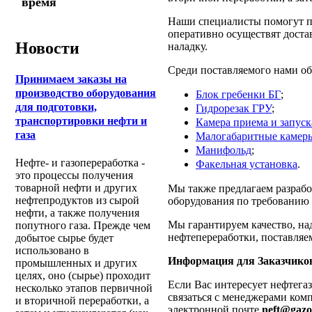
время
Наши специалисты помогут п
оперативно осуществят достав
Новости
наладку.
Среди поставляемого нами об
Принимаем заказы на
производство оборудования
Блок гребенки БГ
;
для подготовки,
Гидрорезак ГРУ
;
транспортировки нефти и
Камера приема и запуск
газа
Малогабаритные камер
Манифольд
;
Нефте- и газопереработка -
Факельная установка
.
это процессы получения
товарной нефти и других
Мы также предлагаем разрабо
нефтепродуктов из сырой
оборудования по требованию 
нефти, а также получения
Мы гарантируем качество, на
попутного газа. Прежде чем
нефтепереработки, поставляе
добытое сырье будет
использовано в
Информация для Заказчико
промышленных и других
целях, оно (сырье) проходит
Если Вас интересует нефтега
несколько этапов первичной
связаться с менеджерами ком
и вторичной переработки, а
электронной почте
neft@gazo